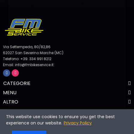
Via Settempeda, 80/82,86
62027 San Severino Marche (MC)
Telefono: +39. 334 991 8212
Email: info@fmbikeservice.it
CATEGORIE
MENU
ALTRO
This website use cookies to ensure you get the best
© Copyright 2024. All Rights Reserved FM BIKE SERVICE P.IVA
experience on our website.
Privacy Policy
01860470432 |
CREDIT