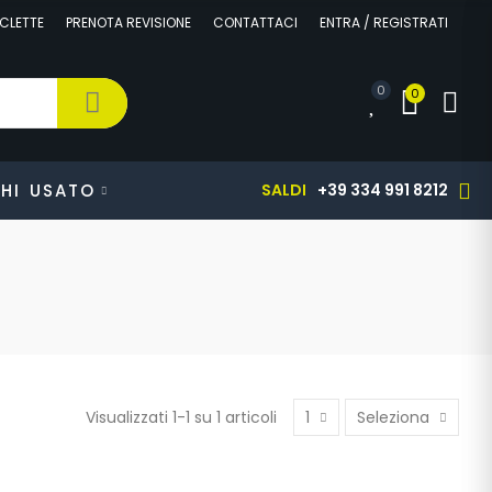
CLETTE
PRENOTA REVISIONE
CONTATTACI
ENTRA / REGISTRATI
0
0
HI
USATO
SALDI
+39 334 991 8212
Visualizzati 1-1 su 1 articoli
1
Seleziona