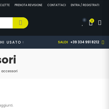
CLETTE
PRENOTA REVISIONE
CONTATTACI
ENTRA / REGISTRATI
0
0
HI
USATO
SALDI
+39 334 991 8212
ori
e accessori
ggiunti.