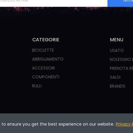
Iscriv
CATEGORIE
MENU
BICICLETTE
USATO
ABBIGLIAMENTO
NOLEGGIO 
ACCESSORI
PRENOTA R
COMPONENTI
SALDI
RULLI
BRANDS
s to ensure you get the best experience on our website.
Privacy 
 01860470432 |
CREDIT