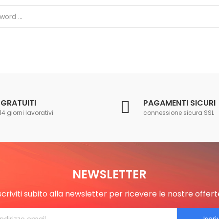
 GRATUITI
PAGAMENTI SICURI
14 giorni lavorativi
connessione sicura SSL
NEWSLETTER
scriviti subito alla newsletter per ricevere le nostre offert