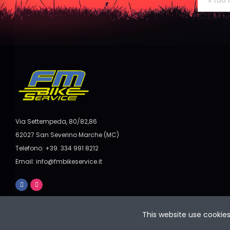
Via Settempeda, 80/82,86
62027 San Severino Marche (MC)
Telefono: +39. 334 991 8212
Email: info@fmbikeservice.it
This website use cookie
© Copyright 2024. All Rights Reserved FM BIKE SERVICE P.IVA