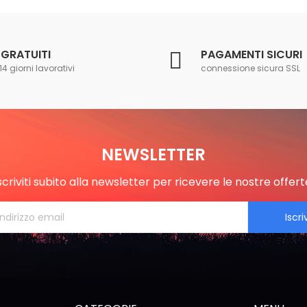
 GRATUITI
PAGAMENTI SICURI
14 giorni lavorativi
connessione sicura SSL
NEWSLETTER
scriviti subito alla newsletter per ricevere le nostre offert
Iscriv